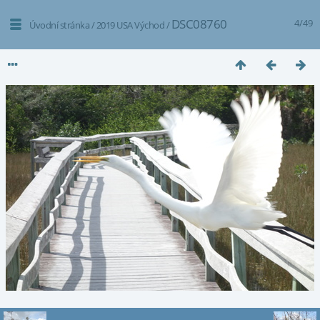
DSC08760
4/49
Úvodní stránka
/
2019 USA Východ
/