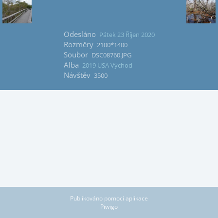
Odesláno
Pátek 23 Říjen 2020
Rozměry
2100*1400
Soubor
DSC08760.JPG
Alba
2019 USA Východ
Návštěv
3500
Publikováno pomocí aplikace
Piwigo